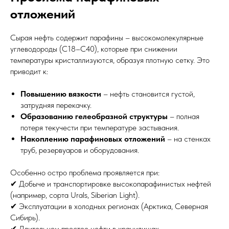
отложений
Сырая нефть содержит парафины – высокомолекулярные
углеводороды (С18–С40), которые при снижении
температуры кристаллизуются, образуя плотную сетку. Это
приводит к:
Повышению вязкости
– нефть становится густой,
затрудняя перекачку.
Образованию гелеобразной структуры
– полная
потеря текучести при температуре застывания.
Накоплению парафиновых отложений
– на стенках
труб, резервуаров и оборудования.
Особенно остро проблема проявляется при:
✔ Добыче и транспортировке высокопарафинистых нефтей
(например, сорта Urals, Siberian Light).
✔ Эксплуатации в холодных регионах (Арктика, Северная
Сибирь).
✔ Длительном простое нефти в хранилищах.